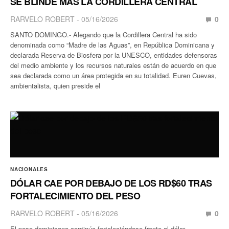
SE BLINDE MÁS LA CORDILLERA CENTRAL
RARVELO ROBERT
05/16/2026
0
SANTO DOMINGO.- Alegando que la Cordillera Central ha sido
denominada como “Madre de las Aguas”, en República Dominicana y
declarada Reserva de Biosfera por la UNESCO, entidades defensoras
del medio ambiente y los recursos naturales están de acuerdo en que
sea declarada como un área protegida en su totalidad. Euren Cuevas,
ambientalista, quien preside el
NACIONALES
DÓLAR CAE POR DEBAJO DE LOS RD$60 TRAS
FORTALECIMIENTO DEL PESO
RARVELO ROBERT
05/16/2026
0
El peso dominicano continúa fortaleciéndose frente al dólar