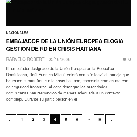
NACIONALES
EMBAJADOR DE LA UNIÓN EUROPEA ELOGIA
GESTIÓN DE RD EN CRISIS HAITIANA
RARVELO ROBERT
05/16/2026
0
El embajador designado de la Unión Europea en la República
Dominicana, Raúl Fuentes Milani, valoró como “eficaz” el manejo que
ha tenido el país frente a la crisis haitiana, especialmente en materia
de seguridad fronteriza, al considerar que las autoridades
dominicanas han respondido de manera adecuada a un contexto
complejo. Durante su participación en el
…
←
→
1
2
3
4
5
6
10