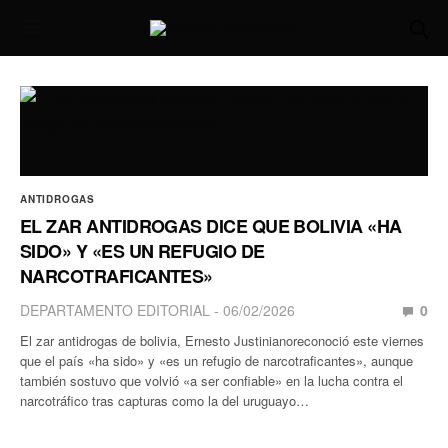
ANTIDROGAS
EL ZAR ANTIDROGAS DICE QUE BOLIVIA «HA
SIDO» Y «ES UN REFUGIO DE
NARCOTRAFICANTES»
DEPARTAMENTO EDITORIAL
06/02/2026
0
El zar antidrogas de bolivia, Ernesto Justinianoreconoció este viernes
que el país «ha sido» y «es un refugio de narcotraficantes», aunque
también sostuvo que volvió «a ser confiable» en la lucha contra el
narcotráfico tras capturas como la del uruguayo…