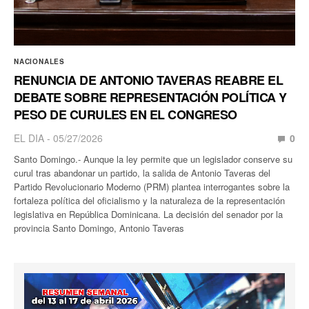
NACIONALES
RENUNCIA DE ANTONIO TAVERAS REABRE EL
DEBATE SOBRE REPRESENTACIÓN POLÍTICA Y
PESO DE CURULES EN EL CONGRESO
EL DIA
05/27/2026
0
Santo Domingo.- Aunque la ley permite que un legislador conserve su
curul tras abandonar un partido, la salida de Antonio Taveras del
Partido Revolucionario Moderno (PRM) plantea interrogantes sobre la
fortaleza política del oficialismo y la naturaleza de la representación
legislativa en República Dominicana. La decisión del senador por la
provincia Santo Domingo, Antonio Taveras
Reproductor
de
vídeo