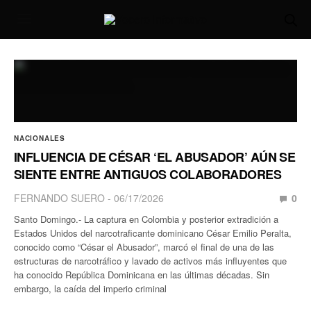
NACIONALES
INFLUENCIA DE CÉSAR ‘EL ABUSADOR’ AÚN SE
SIENTE ENTRE ANTIGUOS COLABORADORES
FERNANDO SUERO
06/17/2026
0
Santo Domingo.- La captura en Colombia y posterior extradición a
Estados Unidos del narcotraficante dominicano César Emilio Peralta,
conocido como “César el Abusador”, marcó el final de una de las
estructuras de narcotráfico y lavado de activos más influyentes que
ha conocido República Dominicana en las últimas décadas. Sin
embargo, la caída del imperio criminal