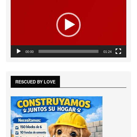
de
vídeo
00:00
01:24
RESCUED BY LOVE