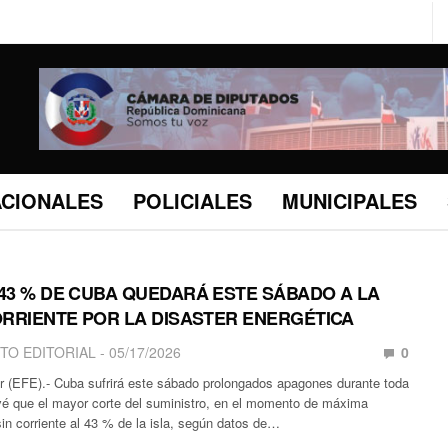
ACIONALES
POLICIALES
MUNICIPALES
43 % DE CUBA QUEDARÁ ESTE SÁBADO A LA
ORRIENTE POR LA DISASTER ENERGÉTICA
TO EDITORIAL
05/17/2026
0
 (EFE).- Cuba sufrirá este sábado prolongados apagones durante toda
evé que el mayor corte del suministro, en el momento de máxima
in corriente al 43 % de la isla, según datos de…