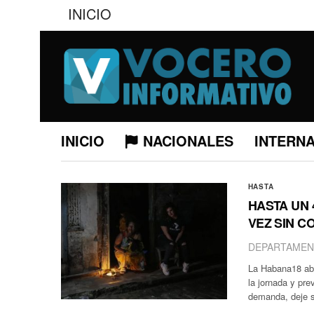
INICIO
INICIO
NACIONALES
INTERN
HASTA
HASTA UN 
VEZ SIN C
DEPARTAMEN
La Habana18 abr
la jornada y pr
demanda, deje s