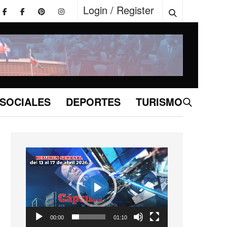
Login / Register
SOCIALES
DEPORTES
TURISMO
Reproductor
de
vídeo
Play
01:10
00:00
01:10
Play
Mute
Settings
Enter