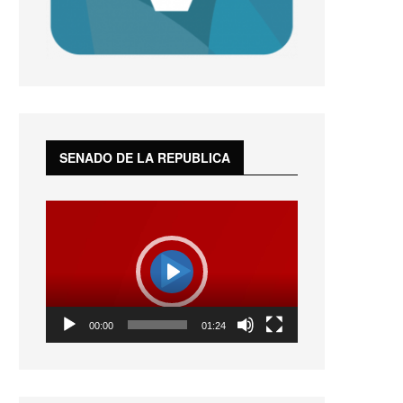
SENADO DE LA REPUBLICA
Reproductor
de
vídeo
Play
01:24
00:00
01:24
Play
Mute
Settings
Enter
fullscreen