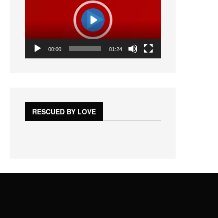
vídeo
Play
01:24
00:00
01:24
Play
Mute
Settings
Enter
fullscreen
RESCUED BY LOVE