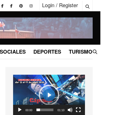
Login / Register
SOCIALES
DEPORTES
TURISMO
Reproductor
de
vídeo
Play
01:10
00:00
01:10
Play
Mute
Settings
Enter