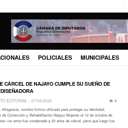
ACIONALES
POLICIALES
MUNICIPALES
E CÁRCEL DE NAJAYO CUMPLE SU SUEÑO DE
 DISEÑADORA
TO EDITORIAL
07/04/2026
0
Altagracia, nombre ficticio utilizado para proteger su identidad,
o de Corrección y Rehabilitación Najayo Mujeres el 12 de octubre de
ter «un error»fue condenada a 20 años de cárcel, pena que luego fue