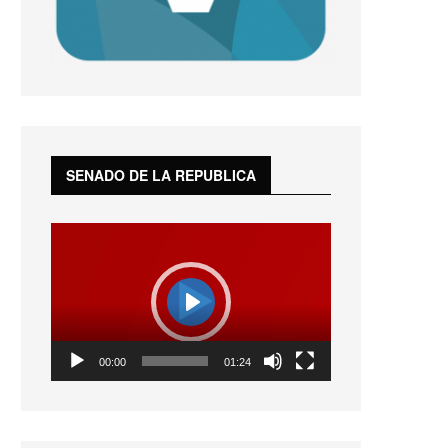
SENADO DE LA REPUBLICA
Reproductor
de
vídeo
Play
01:24
00:00
01:24
Play
Mute
Settings
Enter
fullscreen