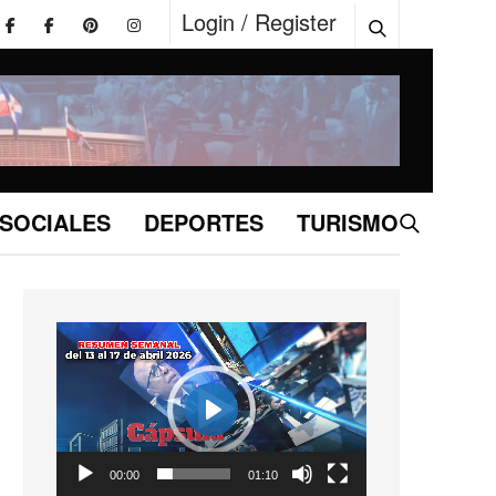
Login / Register
SOCIALES
DEPORTES
TURISMO
Reproductor
de
vídeo
Play
01:10
00:00
01:10
Play
Mute
Settings
Enter