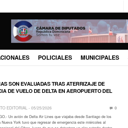
ACIONALES
POLICIALES
MUNICIPALES
NAS SON EVALUADAS TRAS ATERRIZAJE DE
IA DE VUELO DE DELTA EN AEROPUERTO DEL
TO EDITORIAL
05/25/2026
0
 Un avión de Delta Air Lines que viajaba desde Santiago de los
a Nueva York tuvo que regresar de emergencia este miércoles al
nacional del Cibao, luego de que se detectara un olor extraño dentro