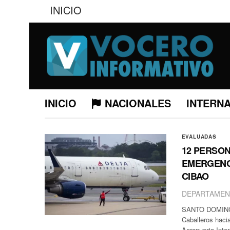
INICIO
INICIO
NACIONALES
INTERN
EVALUADAS
12 PERSO
EMERGENC
CIBAO
DEPARTAMEN
SANTO DOMINGO.-
Caballeros haci
Aeropuerto Inter