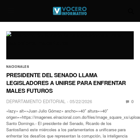
NACIONALES
PRESIDENTE DEL SENADO LLAMA
LEGISLADORES A UNIRSE PARA ENFRENTAR
MALES FUTUROS
DEPARTAMENTO EDITORIAL
05/22/2026
0
«lazy» alt=»Juan Julio Gómez» ancho=»40″ altura=»40″
origen=»https://imagenes.elnacional.com.do/files/image_square_xs/uplo
Santo Domingo.- El presidente del Senado, Ricardo de los
Santosllamó este miércoles a los parlamentarios a unificarse para
enfrentar los desafíos que representan la corrupción, la inteligencia