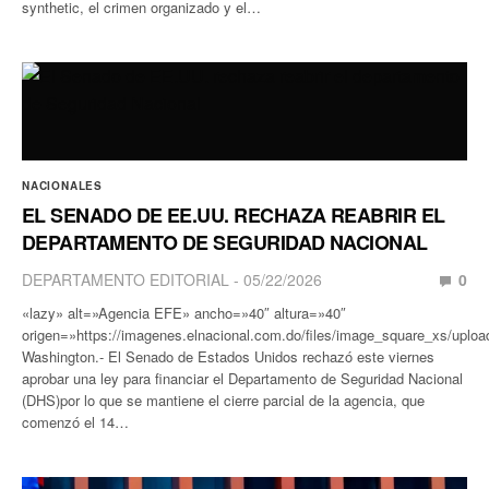
synthetic, el crimen organizado y el…
NACIONALES
EL SENADO DE EE.UU. RECHAZA REABRIR EL
DEPARTAMENTO DE SEGURIDAD NACIONAL
DEPARTAMENTO EDITORIAL
05/22/2026
0
«lazy» alt=»Agencia EFE» ancho=»40″ altura=»40″
origen=»https://imagenes.elnacional.com.do/files/image_square_xs/upl
Washington.- El Senado de Estados Unidos rechazó este viernes
aprobar una ley para financiar el Departamento de Seguridad Nacional
(DHS)por lo que se mantiene el cierre parcial de la agencia, que
comenzó el 14…