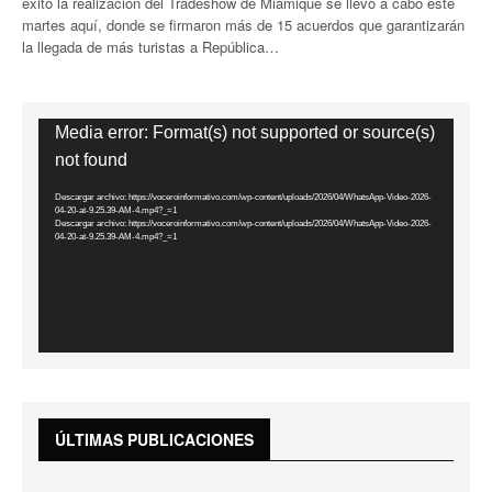
éxito la realización del Tradeshow de Miamique se llevó a cabo este
martes aquí, donde se firmaron más de 15 acuerdos que garantizarán
la llegada de más turistas a República…
Reproductor
Media error: Format(s) not supported or source(s)
de
not found
vídeo
Descargar archivo: https://voceroinformativo.com/wp-content/uploads/2026/04/WhatsApp-Video-2026-
04-20-at-9.25.39-AM-4.mp4?_=1
Descargar archivo: https://voceroinformativo.com/wp-content/uploads/2026/04/WhatsApp-Video-2026-
04-20-at-9.25.39-AM-4.mp4?_=1
ÚLTIMAS PUBLICACIONES