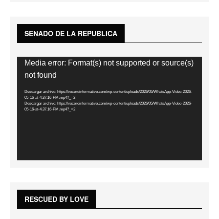
SENADO DE LA REPUBLICA
Reproductor
Media error: Format(s) not supported or source(s)
de
not found
vídeo
Descargar archivo: https://voceroinformativo.com/wp-content/uploads/2026/05/WhatsApp-Video-2026-
05-16-at-4.37.16-PM.mp4?_=2
Descargar archivo: https://voceroinformativo.com/wp-content/uploads/2026/05/WhatsApp-Video-2026-
05-16-at-4.37.16-PM.mp4?_=2
RESCUED BY LOVE