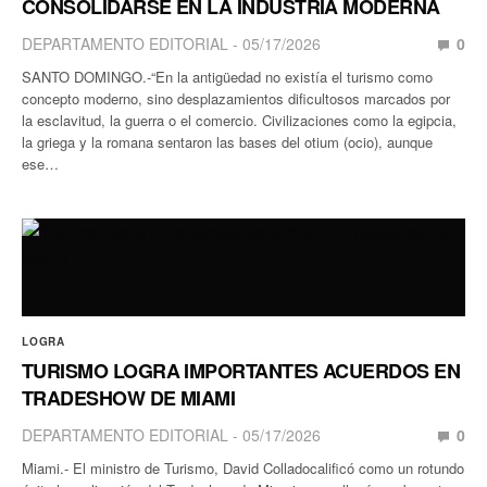
CONSOLIDARSE EN LA INDUSTRIA MODERNA
DEPARTAMENTO EDITORIAL
05/17/2026
0
SANTO DOMINGO.-“En la antigüedad no existía el turismo como
concepto moderno, sino desplazamientos dificultosos marcados por
la esclavitud, la guerra o el comercio. Civilizaciones como la egipcia,
la griega y la romana sentaron las bases del otium (ocio), aunque
ese…
LOGRA
TURISMO LOGRA IMPORTANTES ACUERDOS EN
TRADESHOW DE MIAMI
DEPARTAMENTO EDITORIAL
05/17/2026
0
Miami.- El ministro de Turismo, David Colladocalificó como un rotundo