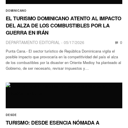
DOMINICANO
EL TURISMO DOMINICANO ATENTO AL IMPACTO
DEL ALZA DE LOS COMBUSTIBLES POR LA
GUERRA EN IRÁN
DEPARTAMENTO EDITORIAL
05/17/2026
0
Punta Cana.- El sector turístico de República Dominicana vigila el
posible impacto que provocaría en la competitividad del país el alza
de los combustibles por la disaster en Oriente Medioy ha planteado al
Gobierno, de ser necesario, revisar impuestos y…
DESDE
TURISMO: DESDE ESENCIA NÓMADA A