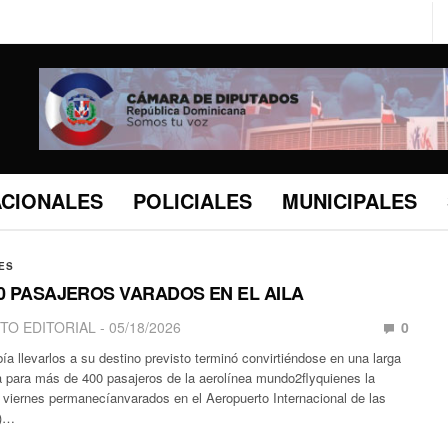
ACIONALES
POLICIALES
MUNICIPALES
ES
0 PASAJEROS VARADOS EN EL AILA
TO EDITORIAL
05/18/2026
0
ía llevarlos a su destino previsto terminó convirtiéndose en una larga
 para más de 400 pasajeros de la aerolínea mundo2flyquienes la
viernes permanecíanvarados en el Aeropuerto Internacional de las
A)…