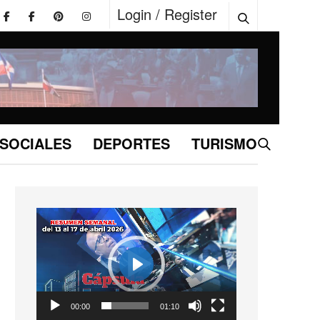
Login / Register
SOCIALES
DEPORTES
TURISMO
Reproductor
de
vídeo
Play
01:10
00:00
01:10
Play
Mute
Settings
Enter