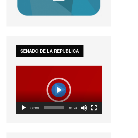
SENADO DE LA REPUBLICA
Reproductor
de
vídeo
Play
01:24
00:00
01:24
Play
Mute
Settings
Enter
fullscreen