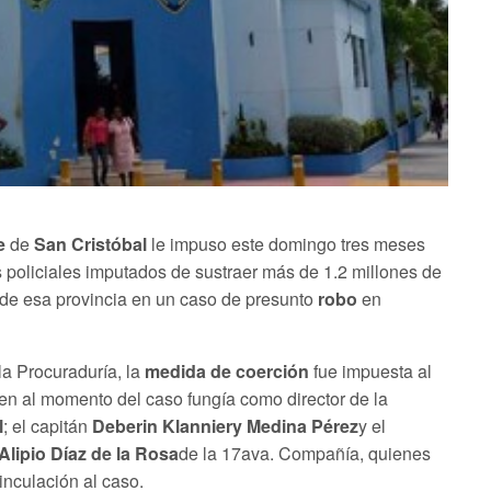
e
de
San Cristóbal
le impuso este domingo tres meses
es policiales imputados de sustraer más de 1.2 millones de
de esa provincia en un caso de presunto
robo
en
a Procuraduría, la
medida de coerción
fue impuesta al
en al momento del caso fungía como director de la
l
; el capitán
Deberin Klanniery Medina Pérez
y el
Alipio Díaz de la Rosa
de la 17ava. Compañía, quienes
nculación al caso.