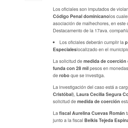
Los oficiales son imputados de violar
Código Penal dominicano
los cuale
asociación de malhechores, en este
Destacamento de la 17ava. compañí
Los oficiales deberán cumplir la
p
Especiales
localizado en el municip
La solicitud de
medida de coerción
funda con 28 mil
pesos en monedas 
de
robo
que se investiga.
La investigación del caso está a car
Cristóbal
),
Laura Cecilia Segura C
solicitud de
medida de coerción
est
La
fiscal Aurelina Cuevas Román
t
junto a la fiscal
Belkis Tejeda Espin