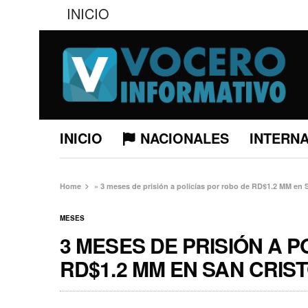
INICIO
INICIO
NACIONALES
INTERN
Home
»
3 meses de prisión a policías por robo de RD$1.2 MM en 
MESES
3 MESES DE PRISIÓN A 
RD$1.2 MM EN SAN CRIS