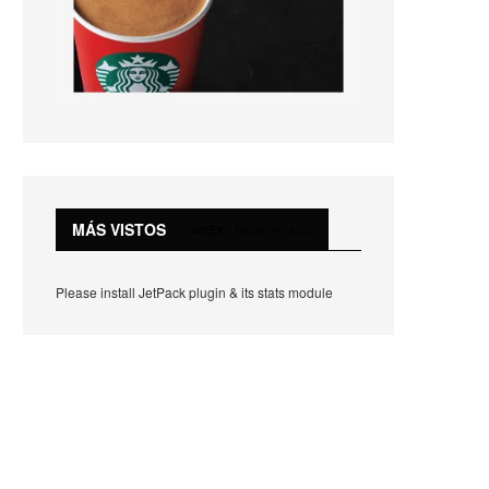
MÁS VISTOS
WEEK
MONTH
ALL
Please install JetPack plugin & its stats module