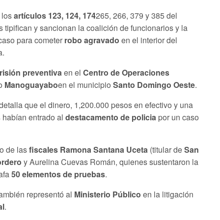
 los
artículos 123, 124, 174
265, 266, 379 y 385 del
s tipifican y sancionan la coalición de funcionarios y la
 caso para cometer
robo agravado
en el interior del
a.
risión preventiva
en el
Centro de Operaciones
io
Manoguayabo
en el municipio
Santo Domingo Oeste
.
detalla que el dinero, 1,200.000 pesos en efectivo y una
habían entrado al
destacamento de policia
por un caso
go de las
fiscales Ramona Santana Uceta
(titular de
San
ordero
y Aurelina Cuevas Román, quienes sustentaron la
afa
50 elementos de pruebas
.
ambién representó al
Ministerio Público
en la litigación
al
.