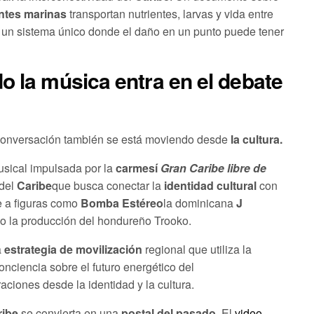
entes marinas
transportan nutrientes, larvas y vida entre
un sistema único donde el daño en un punto puede tener
o la música entra en el debate
la conversación también se está moviendo desde
la cultura.
usical impulsada por la
carmesí
Gran Caribe libre de
 del
Caribe
que busca conectar la
identidad cultural
con
ne a figuras como
Bomba Estéreo
la dominicana
J
jo la producción del hondureño Trooko.
a
estrategia de movilización
regional que utiliza la
nciencia sobre el futuro energético del
iones desde la identidad y la cultura.
ribe
se convierta en una
postal del pasado
. El
video