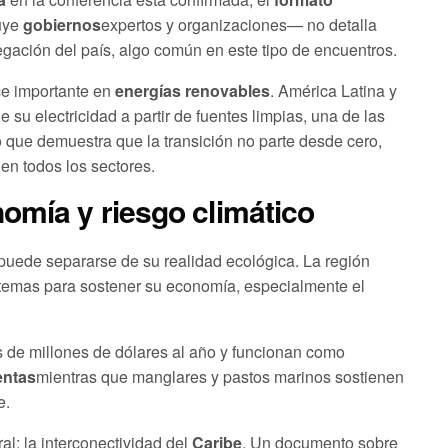
uye
gobiernos
expertos y organizaciones— no detalla
gación del país, algo común en este tipo de encuentros.
ce importante en
energías renovables
. América Latina y
su electricidad a partir de fuentes limpias, una de las
 que demuestra que la transición no parte desde cero,
en todos los sectores.
omía y riesgo climático
puede separarse de su realidad ecológica. La región
temas para sostener su economía, especialmente el
 de millones de dólares al año y funcionan como
entas
mientras que manglares y pastos marinos sostienen
e.
al: la interconectividad del
Caribe
. Un documento sobre