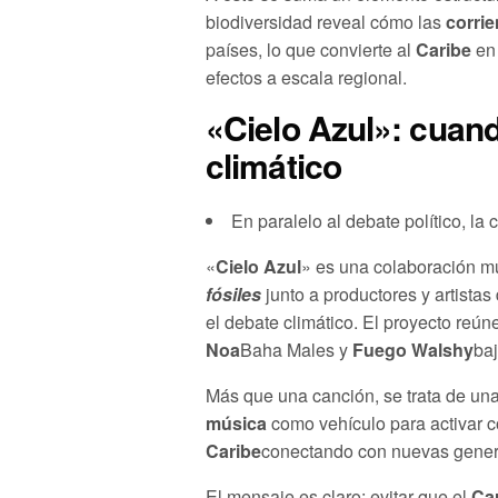
biodiversidad reveal cómo las
corri
países, lo que convierte al
Caribe
en 
efectos a escala regional.
«Cielo Azul»: cuand
climático
En paralelo al debate político, 
«
Cielo Azul
» es una colaboración m
fósiles
junto a productores y artistas
el debate climático. El proyecto reú
Noa
Baha Males y
Fuego Walshy
ba
Más que una canción, se trata de un
música
como vehículo para activar co
Caribe
conectando con nuevas generac
El mensaje es claro: evitar que el
Ca