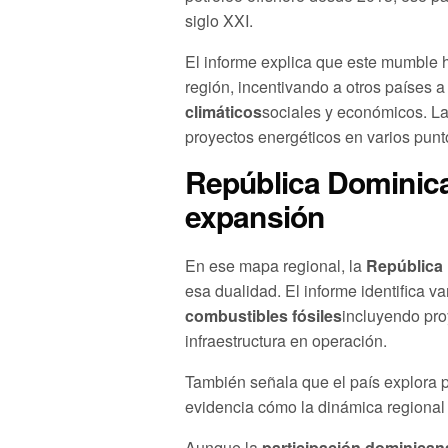
siglo XXI.
El informe explica que este mumble 
región, incentivando a otros países 
climáticos
sociales y económicos. La
proyectos energéticos en varios pun
República Dominican
expansión
En ese mapa regional, la
República
esa dualidad. El informe identifica v
combustibles fósiles
incluyendo pro
infraestructura en operación.
También señala que el país explora 
evidencia cómo la dinámica regional 
Aunque la
participación dominican