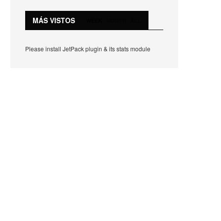
MÁS VISTOS
WEEK
MONTH
ALL
Please install JetPack plugin & its stats module