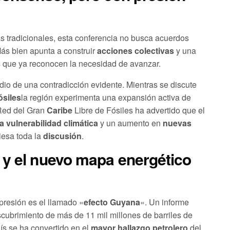
as tradicionales, esta conferencia no busca acuerdos
ás bien apunta a construir
acciones colectivas
y una
 que ya reconocen la necesidad de avanzar.
io de una contradicción evidente. Mientras se discute
ósiles
la región experimenta una expansión activa de
 Red del Gran
Caribe
Libre de Fósiles ha advertido que el
ta vulnerabilidad climática
y un aumento en
nuevas
iesa toda la
discusión
.
 y el nuevo mapa energético
presión es el llamado «
efecto Guyana
«. Un informe
cubrimiento de más de 11 mil millones de barriles de
ís se ha convertido en el
mayor hallazgo petrolero
del