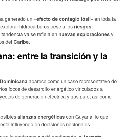
ha generado un «
efecto de contagio fósil
» en toda la
a explorar hidrocarburos pese a los
riesgos
 tendencia ya se refleja en
nuevas exploraciones
y
tos del
Caribe
.
a: entre la transición y la
 Dominicana
aparece como un caso representativo de
arios focos de desarrollo energético vinculados a
yectos de generación eléctrica y gas pure, así como
posibles
alianzas energéticas
con Guyana, lo que
está influyendo en decisiones nacionales.
a
en la conferencia está confirmada, el
formato