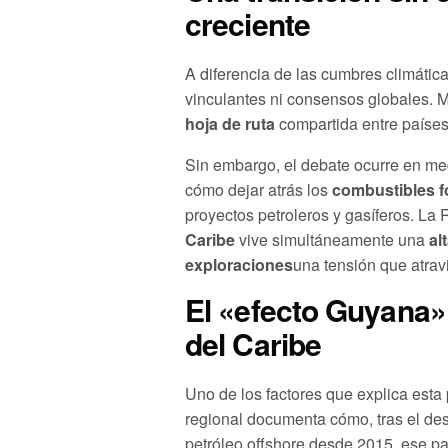
creciente
A diferencia de las cumbres climátic
vinculantes ni consensos globales. M
hoja de ruta
compartida entre países
Sin embargo, el debate ocurre en med
cómo dejar atrás los
combustibles f
proyectos petroleros y gasíferos. La
Caribe
vive simultáneamente una
al
exploraciones
una tensión que atrav
El «efecto Guyana»
del Caribe
Uno de los factores que explica esta 
regional documenta cómo, tras el des
petróleo offshore desde 2015, ese pa