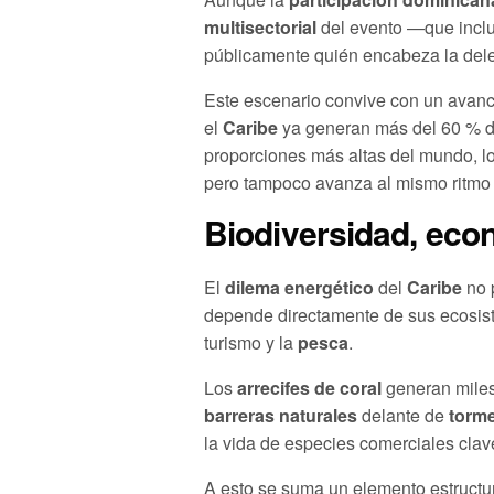
multisectorial
del evento —que incl
públicamente quién encabeza la dele
Este escenario convive con un avan
el
Caribe
ya generan más del 60 % de 
proporciones más altas del mundo, lo
pero tampoco avanza al mismo ritmo 
Biodiversidad, econ
El
dilema energético
del
Caribe
no 
depende directamente de sus ecosis
turismo y la
pesca
.
Los
arrecifes de coral
generan miles
barreras naturales
delante de
torm
la vida de especies comerciales clav
A esto se suma un elemento estructur