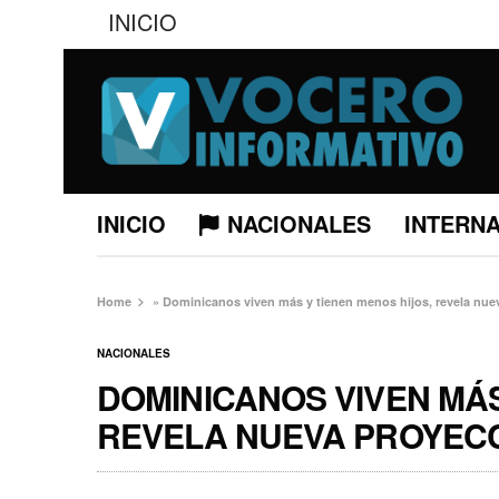
INICIO
INICIO
NACIONALES
INTERN
Home
»
Dominicanos viven más y tienen menos hijos, revela nue
NACIONALES
DOMINICANOS VIVEN MÁS
REVELA NUEVA PROYEC