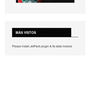
MÁS VISTOS
WEEK
MONTH
ALL
Please install JetPack plugin & its stats module