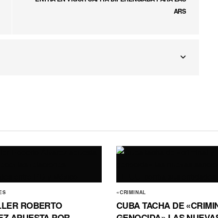
ARS
ES
«CRIMINAL
LLER ROBERTO
CUBA TACHA DE «CRIMI
EZ APUESTA POR
GENOCIDA» LAS NUEVA