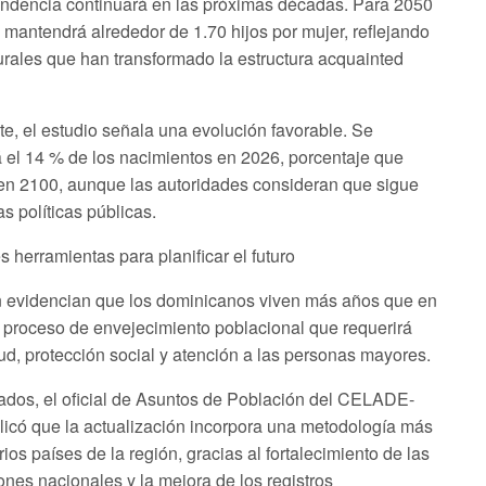
endencia continuará en las próximas décadas. Para 2050
 mantendrá alrededor de 1.70 hijos por mujer, reflejando
rales que han transformado la estructura acquainted
e, el estudio señala una evolución favorable. Se
 el 14 % de los nacimientos en 2026, porcentaje que
en 2100, aunque las autoridades consideran que sigue
as políticas públicas.
herramientas para planificar el futuro
 evidencian que los dominicanos viven más años que en
 proceso de envejecimiento poblacional que requerirá
ud, protección social y atención a las personas mayores.
tados, el oficial de Asuntos de Población del CELADE-
icó que la actualización incorpora una metodología más
ios países de la región, gracias al fortalecimiento de las
ones nacionales y la mejora de los registros