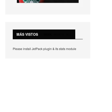
MÁS VISTOS
WEEK
MONTH
ALL
Please install JetPack plugin & its stats module