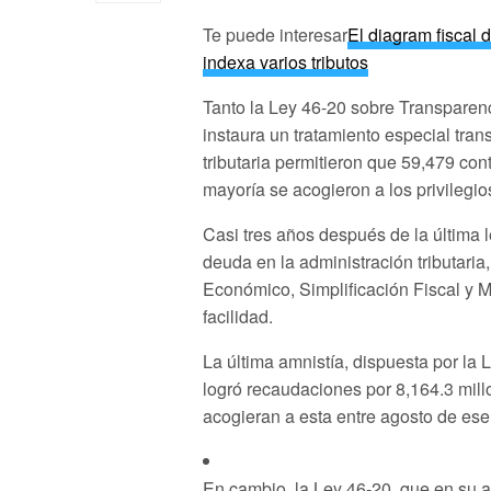
Te puede interesar
El diagram fiscal 
indexa varios tributos
Tanto la Ley 46-20 sobre Transparen
instaura un tratamiento especial tran
tributaria permitieron que 59,479 co
mayoría se acogieron a los privilegio
Casi tres años después de la última 
deuda en la administración tributari
Económico, Simplificación Fiscal y Mi
facilidad.
La última amnistía, dispuesta por la
logró recaudaciones por 8,164.3 mil
acogieran a esta entre agosto de ese
En cambio, la Ley 46-20, que en su a