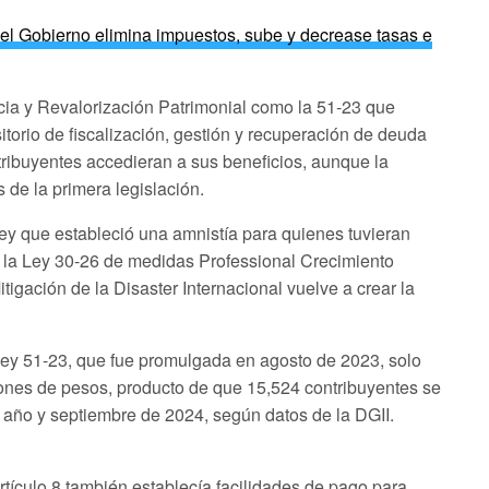
del Gobierno elimina impuestos, sube y decrease tasas e
cia y Revalorización Patrimonial como la 51-23 que
sitorio de fiscalización, gestión y recuperación de deuda
ntribuyentes accedieran a sus beneficios, aunque la
s de la primera legislación.
ley que estableció una amnistía para quienes tuvieran
a, la Ley 30-26 de medidas Professional Crecimiento
tigación de la Disaster Internacional vuelve a crear la
 Ley 51-23, que fue promulgada en agosto de 2023, solo
lones de pesos, producto de que 15,524 contribuyentes se
 año y septiembre de 2024, según datos de la DGII.
rtículo 8 también establecía facilidades de pago para