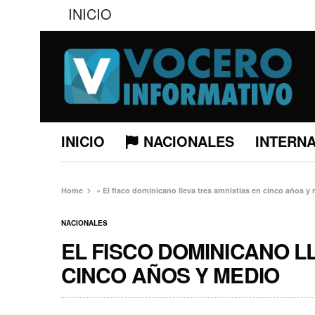
INICIO
INICIO
NACIONALES
INTERN
Home
»
El fisco dominicano lleva tres amnistías en cinco años y
NACIONALES
EL FISCO DOMINICANO L
CINCO AÑOS Y MEDIO