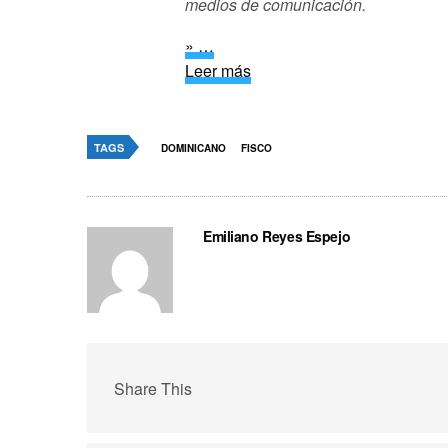
medios de comunicación.
» …
Leer más
TAGS
DOMINICANO
FISCO
Emiliano Reyes Espejo
Share This