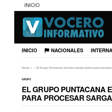
INICIO
INICIO
NACIONALES
INTERN
Home
»
El Grupo Puntacana estudia instalar planta para procesa
GRUPO
EL GRUPO PUNTACANA E
PARA PROCESAR SARG