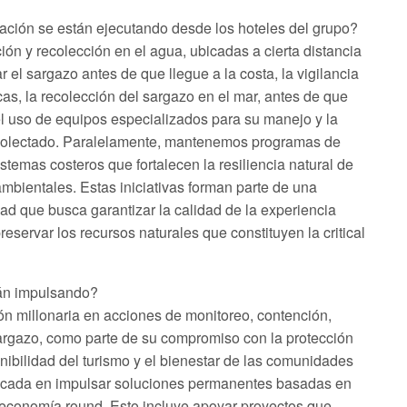
ación se están ejecutando desde los hoteles del grupo?
ión y recolección en el agua, ubicadas a cierta distancia
ar el sargazo antes de que llegue a la costa, la vigilancia
as, la recolección del sargazo en el mar, antes de que
 el uso de equipos especializados para su manejo y la
ecolectado. Paralelamente, mantenemos programas de
temas costeros que fortalecen la resiliencia natural de
mbientales. Estas iniciativas forman parte de una
dad que busca garantizar la calidad de la experiencia
preservar los recursos naturales que constituyen la critical
tán impulsando?
n millonaria en acciones de monitoreo, contención,
sargazo, como parte de su compromiso con la protección
nibilidad del turismo y el bienestar de las comunidades
nfocada en impulsar soluciones permanentes basadas en
 economía round. Esto incluye apoyar proyectos que