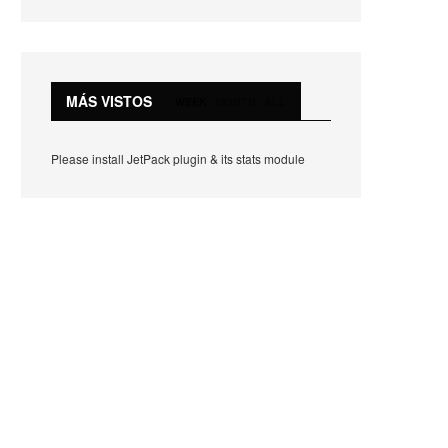
MÁS VISTOS
WEEK
MONTH
ALL
Please install JetPack plugin & its stats module