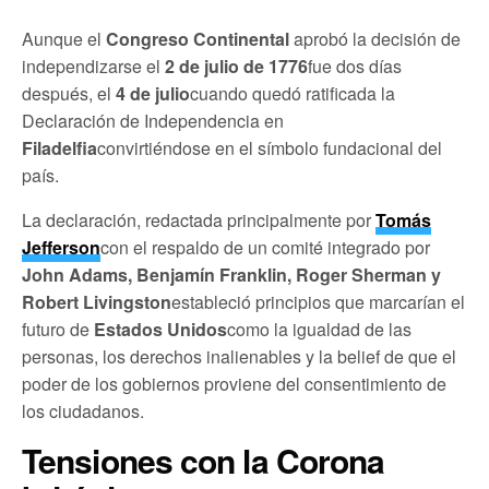
Aunque el
Congreso Continental
aprobó la decisión de
independizarse el
2 de julio de 1776
fue dos días
después, el
4 de julio
cuando quedó ratificada la
Declaración de Independencia en
Filadelfia
convirtiéndose en el símbolo fundacional del
país.
La declaración, redactada principalmente por
Tomás
Jefferson
con el respaldo de un comité integrado por
John Adams, Benjamín Franklin, Roger Sherman y
Robert Livingston
estableció principios que marcarían el
futuro de
Estados Unidos
como la igualdad de las
personas, los derechos inalienables y la belief de que el
poder de los gobiernos proviene del consentimiento de
los ciudadanos.
Tensiones con la Corona