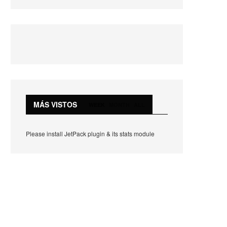
MÁS VISTOS
WEEK
MONTH
ALL
Please install JetPack plugin & its stats module