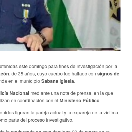
etenidas este domingo para fines de investigación por la
León
, de 35 años, cuyo cuerpo fue hallado con
signos de
nda en el municipio
Sabana Iglesia
.
icía Nacional
mediante una nota de prensa, en la que
alizan en coordinación con el
Ministerio Público
.
tenidos figuran la pareja actual y la expareja de la víctima,
mo parte del proceso investigativo.
ado la madrugada de este domingo 29 de marzo en su