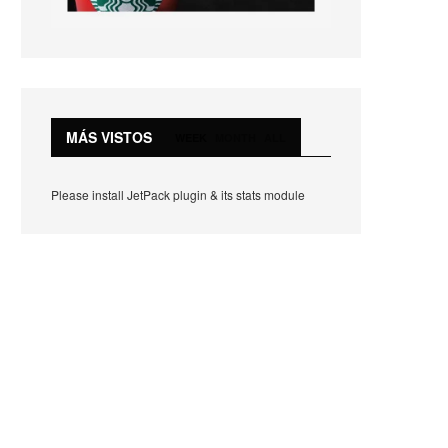
MÁS VISTOS
WEEK
MONTH
ALL
Please install JetPack plugin & its stats module