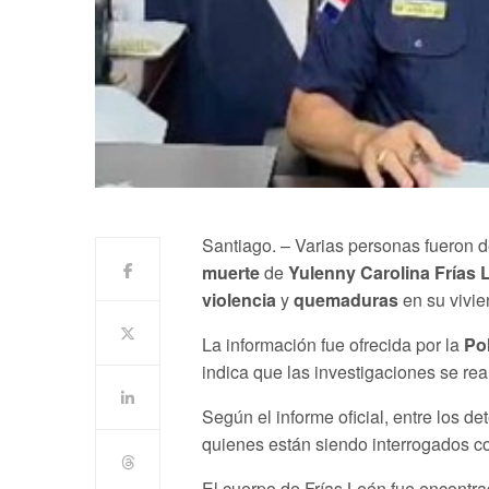
Santiago. – Varias personas fueron d
muerte
de
Yulenny Carolina Frías 
violencia
y
quemaduras
en su vivie
La información fue ofrecida por la
Pol
indica que las investigaciones se re
Según el informe oficial, entre los de
quienes están siendo interrogados co
El cuerpo de Frías León fue encontr