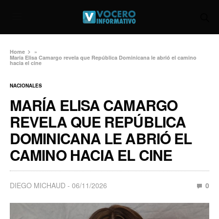
Home
»
María Elisa Camargo revela que República Dominicana le abrió el camino
hacia el cine
NACIONALES
MARÍA ELISA CAMARGO
REVELA QUE REPÚBLICA
DOMINICANA LE ABRIÓ EL
CAMINO HACIA EL CINE
DIEGO MICHAUD
06/11/2026
0