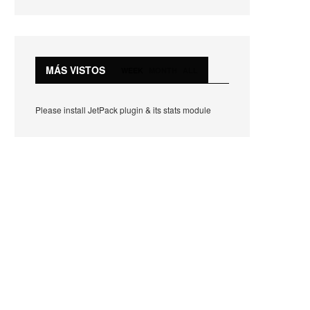
MÁS VISTOS
WEEK
MONTH
ALL
Please install JetPack plugin & its stats module