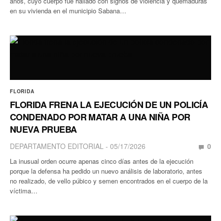
años, cuyo cuerpo fue hallado con signos de violencia y quemaduras
en su vivienda en el municipio Sabana…
FLORIDA
FLORIDA FRENA LA EJECUCIÓN DE UN POLICÍA
CONDENADO POR MATAR A UNA NIÑA POR
NUEVA PRUEBA
DEPARTAMENTO EDITORIAL
05/17/2026
0
La inusual orden ocurre apenas cinco días antes de la ejecución
porque la defensa ha pedido un nuevo análisis de laboratorio, antes
no realizado, de vello púbico y semen encontrados en el cuerpo de la
víctima…