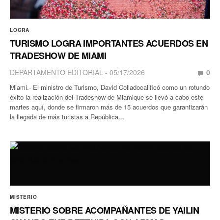
LOGRA
TURISMO LOGRA IMPORTANTES ACUERDOS EN
TRADESHOW DE MIAMI
DEPARTAMENTO EDITORIAL
05/17/2026
0
Miami.- El ministro de Turismo, David Colladocalificó como un rotundo
éxito la realización del Tradeshow de Miamique se llevó a cabo este
martes aquí, donde se firmaron más de 15 acuerdos que garantizarán
la llegada de más turistas a República…
MISTERIO
MISTERIO SOBRE ACOMPAÑANTES DE YAILIN