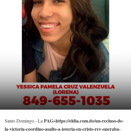
PAG»https://eldia.com.do/un-recluso-de-
Santo Domingo.- La
la-victoria-coordino-asalto-a-joyeria-en-cristo-rey-operaba-