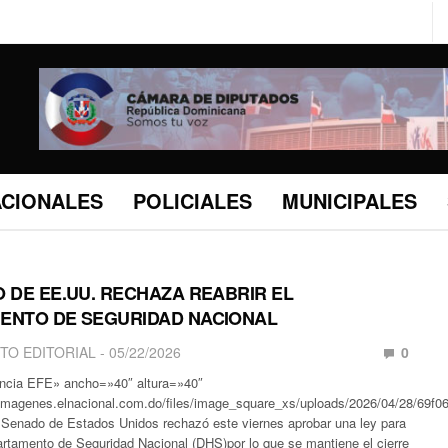
ACIONALES
POLICIALES
MUNICIPALES
 DE EE.UU. RECHAZA REABRIR EL
ENTO DE SEGURIDAD NACIONAL
TO EDITORIAL
05/22/2026
0
encia EFE» ancho=»40″ altura=»40″
/imagenes.elnacional.com.do/files/image_square_xs/uploads/2026/04/28/69f
 Senado de Estados Unidos rechazó este viernes aprobar una ley para
partamento de Seguridad Nacional (DHS)por lo que se mantiene el cierre