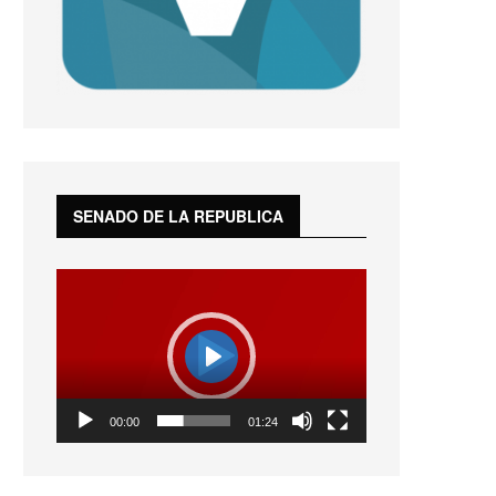
SENADO DE LA REPUBLICA
Reproductor
de
vídeo
Play
01:24
00:00
01:24
Play
Mute
Settings
Enter
fullscreen