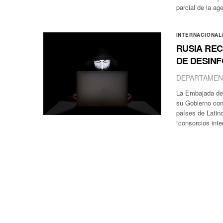
parcial de la a
INTERNACIONAL
RUSIA RE
DE DESINF
DEPARTAMEN
La Embajada de 
su Gobierno con
países de Latino
“consorcios int