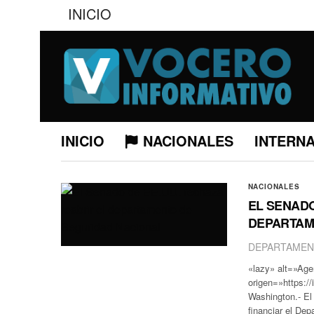
INICIO
INICIO
NACIONALES
INTERN
NACIONALES
EL SENADO
DEPARTAM
DEPARTAMEN
«lazy» alt=»Ag
origen=»https:/
Washington.- El
financiar el De