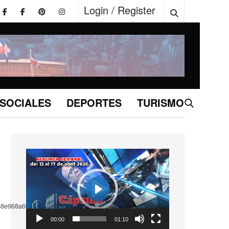
Login / Register
SOCIALES
DEPORTES
TURISMO
Reproductor
de
vídeo
Play
068e968a6d.webp»>
01:10
00:00
01:10
Play
Mute
Settings
Enter