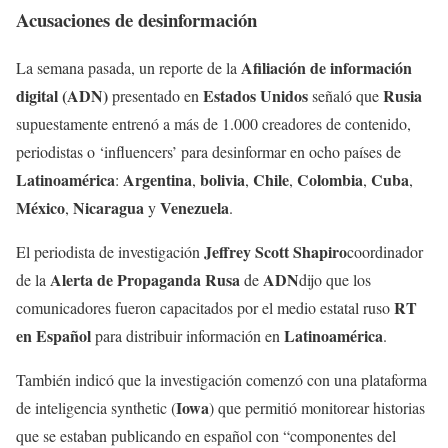
Acusaciones de desinformación
Afiliación de información
La semana pasada, un reporte de la
digital (ADN)
Estados Unidos
Rusia
presentado en
señaló que
supuestamente entrenó a más de 1.000 creadores de contenido,
periodistas o ‘influencers’ para desinformar en ocho países de
Latinoamérica
Argentina
bolivia
Chile
Colombia
Cuba
:
,
,
,
,
,
México
Nicaragua
Venezuela
,
y
.
Jeffrey Scott Shapiro
El periodista de investigación
coordinador
Alerta de Propaganda Rusa
ADN
de la
de
dijo que los
RT
comunicadores fueron capacitados por el medio estatal ruso
en Español
Latinoamérica
para distribuir información en
.
También indicó que la investigación comenzó con una plataforma
Iowa
de inteligencia synthetic (
) que permitió monitorear historias
que se estaban publicando en español con “componentes del