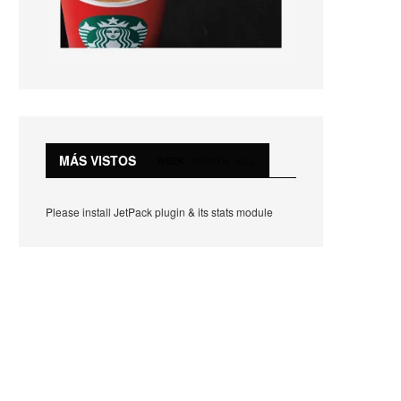
MÁS VISTOS
WEEK
MONTH
ALL
Please install JetPack plugin & its stats module