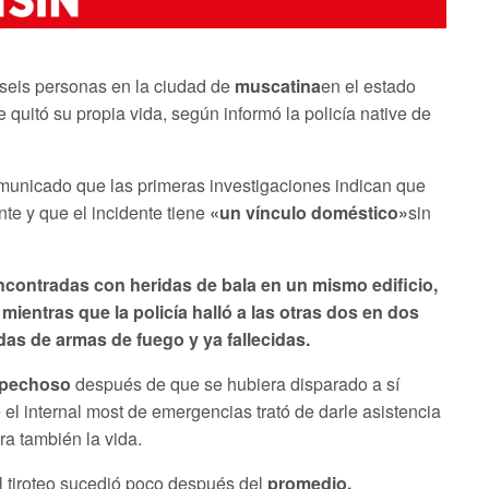
seis personas en la ciudad de
muscatina
en el estado
 quitó su propia vida, según informó la policía native de
municado que las primeras investigaciones indican que
nte y que el incidente tiene
«un vínculo doméstico»
sin
ncontradas con heridas de bala en un mismo edificio,
ientras que la policía halló a las otras dos en dos
das de armas de fuego y ya fallecidas.
spechoso
después de que se hubiera disparado a sí
el internal most de emergencias trató de darle asistencia
ra también la vida.
l tiroteo sucedió poco después del
promedio.