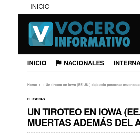
INICIO
INICIO
NACIONALES
INTERN
Home
»
Un tiroteo en Iowa (EE.UU.) deja seis personas muertas 
PERSONAS
UN TIROTEO EN IOWA (EE
MUERTAS ADEMÁS DEL 