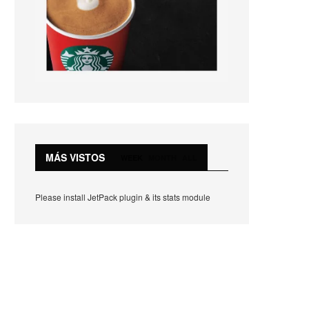
MÁS VISTOS
WEEK
MONTH
ALL
Please install JetPack plugin & its stats module