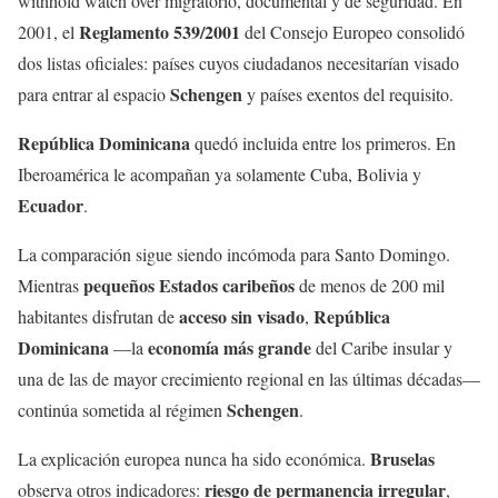
withhold watch over migratorio, documental y de seguridad. En
Reglamento 539/2001
2001, el
del Consejo Europeo consolidó
dos listas oficiales: países cuyos ciudadanos necesitarían visado
Schengen
para entrar al espacio
y países exentos del requisito.
República Dominicana
quedó incluida entre los primeros. En
Iberoamérica le acompañan ya solamente Cuba, Bolivia y
Ecuador
.
La comparación sigue siendo incómoda para Santo Domingo.
pequeños Estados caribeños
Mientras
de menos de 200 mil
acceso sin visado
República
habitantes disfrutan de
,
Dominicana
economía más grande
—la
del Caribe insular y
una de las de mayor crecimiento regional en las últimas décadas—
Schengen
continúa sometida al régimen
.
Bruselas
La explicación europea nunca ha sido económica.
riesgo de permanencia irregular
observa otros indicadores:
,