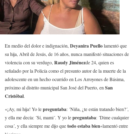
Deyanira Puello
En medio del dolor e indignación,
lamentó que
su hija, Abril de Jesús, de 16 años, nunca manifestó situaciones de
Raudy Jiménez
violencia con su verdugo,
de 24, quien es
señalado por la Policía como el presunto autor de la muerte de la
adolescente en un hecho ocurrido en Los Arroyones de Básima,
San
próximo al distrito municipal San José del Puerto, en
Cristóbal
.
preguntaba
«¡Ay, mi hija! Yo le
: ´Niña, ¿te están tratando bien?´,
preguntaba
y ella me decía: ´Sí, mami´. Y yo le
: ´Dime cualquier
todo estaba bien
cosa´, y ella siempre me dijo que
«lamentó entre