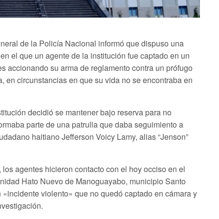
al de la Policía Nacional informó que dispuso una
 en el que un agente de la institución fue captado en un
les accionando su arma de reglamento contra un prófugo
na, en circunstancias en que su vida no se encontraba en
stitución decidió se mantener bajo reserva para no
 formaba parte de una patrulla que daba seguimiento a
ciudadano haitiano Jefferson Voicy Lamy, alias “Jenson”
 los agentes hicieron contacto con el hoy occiso en el
munidad Hato Nuevo de Manoguayabo, municipio Santo
 «incidente violento» que no quedó captado en cámara y
nvestigación.