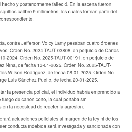
el hecho y posteriormente falleció. En la escena fueron
uillos calibre 9 milímetros, los cuales forman parte del
correspondiente.
cía, contra Jefferson Voicy Lamy pesaban cuatro órdenes
ctivos: Orden No. 2024-TAUT-03808, en perjuicio de Carlos
-10-2024. Orden No. 2025-TAUT-00191, en perjuicio de
rez Nina, de fecha 13-01-2025. Orden No. 2025-TAUT-
les Wilson Rodríguez, de fecha 08-01-2025. Orden No.
rge Luis Sánchez Puello, de fecha 20-01-2025.
otar la presencia policial, el individuo habría emprendido a
e fuego de cañón corto, la cual portaba sin
 en la necesidad de repeler la agresión.
erará actuaciones policiales al margen de la ley ni de los
uier conducta indebida será investigada y sancionada con