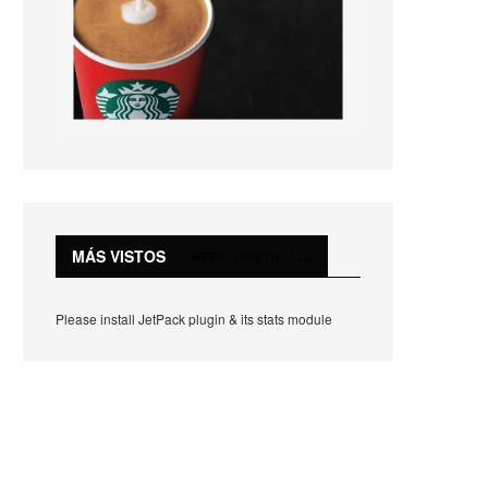
MÁS VISTOS
WEEK
MONTH
ALL
Please install JetPack plugin & its stats module