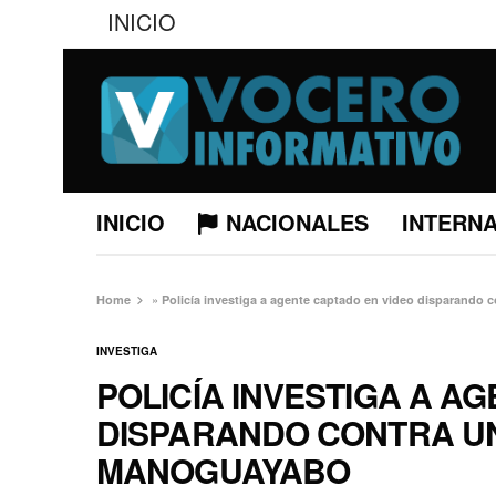
INICIO
INICIO
NACIONALES
INTERN
Home
»
Policía investiga a agente captado en video disparando
INVESTIGA
POLICÍA INVESTIGA A A
DISPARANDO CONTRA U
MANOGUAYABO