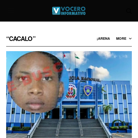
“CACALO”
¡ARENA
MORE