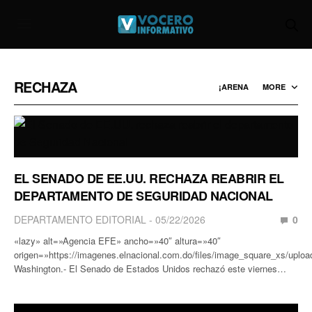
RECHAZA
¡ARENA
MORE
EL SENADO DE EE.UU. RECHAZA REABRIR EL
DEPARTAMENTO DE SEGURIDAD NACIONAL
DEPARTAMENTO EDITORIAL
05/22/2026
0
«lazy» alt=»Agencia EFE» ancho=»40″ altura=»40″
origen=»https://imagenes.elnacional.com.do/files/image_square_xs/upl
Washington.- El Senado de Estados Unidos rechazó este viernes…