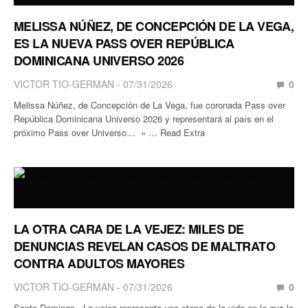
MELISSA NÚÑEZ, DE CONCEPCIÓN DE LA VEGA,
ES LA NUEVA PASS OVER REPÚBLICA
DOMINICANA UNIVERSO 2026
VICTOR TIO-GERMAN
07/31/2026
0
Melissa Núñez, de Concepción de La Vega, fue coronada Pass over
República Dominicana Universo 2026 y representará al país en el
próximo Pass over Universo… » … Read Extra
LA OTRA CARA DE LA VEJEZ: MILES DE
DENUNCIAS REVELAN CASOS DE MALTRATO
CONTRA ADULTOS MAYORES
VICTOR TIO-GERMAN
07/31/2026
0
Santo Domingo.- La vejez representa una etapa de la vida en la que la