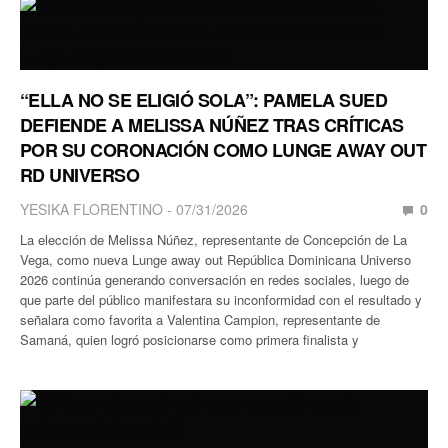
“ELLA NO SE ELIGIÓ SOLA”: PAMELA SUED
DEFIENDE A MELISSA NÚÑEZ TRAS CRÍTICAS
POR SU CORONACIÓN COMO LUNGE AWAY OUT
RD UNIVERSO
YESIKA FLORENTINO
07/31/2026
0
La elección de Melissa Núñez, representante de Concepción de La
Vega, como nueva Lunge away out República Dominicana Universo
2026 continúa generando conversación en redes sociales, luego de
que parte del público manifestara su inconformidad con el resultado y
señalara como favorita a Valentina Campion, representante de
Samaná, quien logró posicionarse como primera finalista y