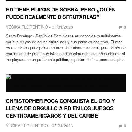
RD TIENE PLAYAS DE SOBRA, PERO ¿QUIÉN
PUEDE REALMENTE DISFRUTARLAS?
YESIKA FLORENTINO
07/31/2026
0
Santo Domingo.- República Dominicana es conocida mundialmente
por sus playas de aguas cristalinas y sus paisajes costeros. El mar
es uno de los principales motores del turismo nacional, pero detrás de
esa imagen de paraíso existe una discusión que lleva años abierta: si
las playas son un patrimonio público, ¿qué tan fácil es para cualquier
CHRISTOPHER FOCA CONQUISTA EL ORO Y
LLENA DE ORGULLO A RD EN LOS JUEGOS
CENTROAMERICANOS Y DEL CARIBE
YESIKA FLORENTINO
07/31/2026
0